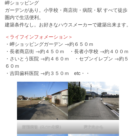
岬ショッピング
ガーデンがあり。小学校・商店街・病院・駅 すべて徒歩
圏内で生活便利。
建築条件なし。お好きなハウスメーカーで建築出来ます。
＜ライフインフォメーション＞
・岬ショッピングガーデン →約６５０ｍ
・長者商店街 →約４５０ｍ ・長者小学校 →約４００ｍ
・さいとう医院 →約４６０ｍ ・セブンイレブン →約５
６０ｍ
・吉田歯科医院 →約３５０ｍ etc・・
前面道路（5.4ｍ公道）
逆方向から