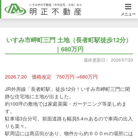
いすみ市の不動産（中古住宅、土地）なら
明正不動産
メニュー
いすみ市岬町三門 土地（長者町駅徒歩12分）
｜680万円
最終更新日： 2026/07/20
2026.7.20 価格改定 750万円→680万円
JR外房線「長者町駅」徒歩12分！いすみ市岬町三門に閑
静な住宅地に土地が出ました。
約100坪の敷地では家庭菜園・ガーデニング等楽しめま
す。
駐車場3台分可。前面道路も幅員5.4ｍあるので車両の出入
りも楽々。
駅周辺には商店街があり、物件から約６００ｍの場所には