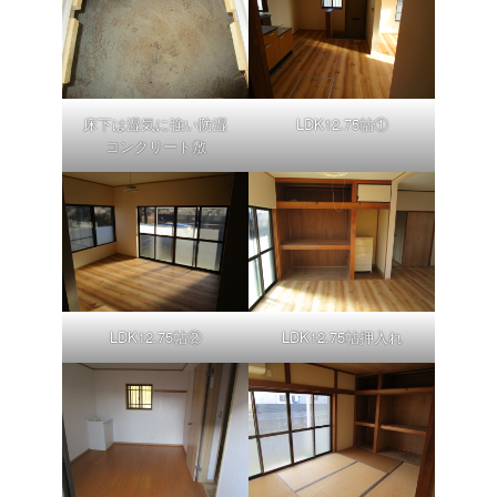
床下は湿気に強い防湿
LDK12.75帖①
コンクリート敷
LDK12.75帖②
LDK12.75帖押入れ