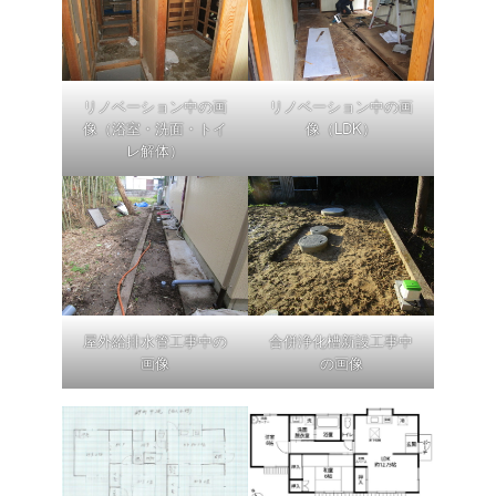
リノベーション中の画
リノベーション中の画
像（浴室・洗面・トイ
像（LDK）
レ解体）
屋外給排水管工事中の
合併浄化槽新設工事中
画像
の画像