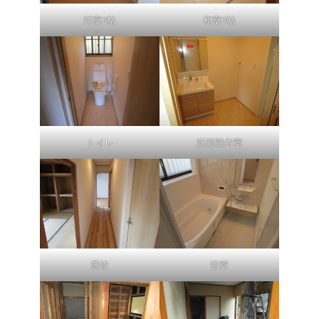
洋室6帖
和室6帖
トイレ
洗面脱衣室
通路
浴室