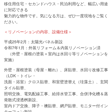
移住用住宅・セカンドハウス・民泊利用など、幅広い用途
に対応できる
魅力的な物件です。気になる方は、ぜひ一度現地をご覧く
ださい。
＜リノベーションの内容、設備仕様＞
平成25年2月：太陽光パネル新設
令和7年1月：外装リフォーム＆内装リノベーション済
（外壁・屋根の塗装＋室内は水回り等リノベーションを
実施）
外壁・屋根塗装（母屋・離れ）、床貼替、水回り改修工事
（LDK・トイレ・
洗面・浴室）クロス貼替、和室壁塗替え（珪藻土）、玄関
タイル貼替、
照明交換、電気配線工事、給排水管工事、合併浄化槽＆蒸
発散式浸透桝新設、
室内ドア交換、障子・襖貼替、網戸貼替、モニター付イン
ターフォン新設、