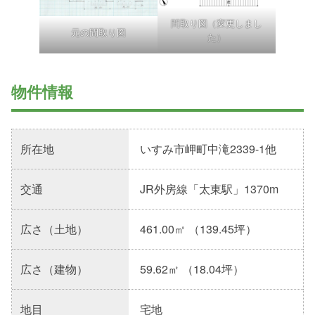
間取り図（変更しまし
元の間取り図
た）
物件情報
所在地
いすみ市岬町中滝2339-1他
交通
JR外房線「太東駅」1370m
広さ（土地）
461.00㎡ （139.45坪）
広さ（建物）
59.62㎡ （18.04坪）
地目
宅地