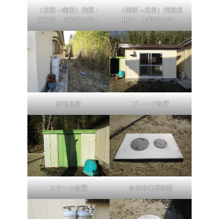
（北西→南東）伐採・
（南西→北東）伐採伐
伐根後、川砂敷き均し
根後、山砂敷き均し
敷地北側
プレハブ物置
スチール物置
合併浄化槽新設