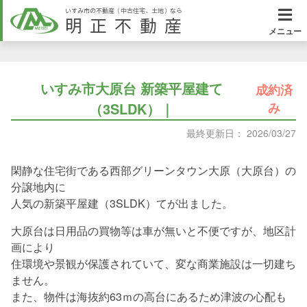
いすみ市の不動産（中古住宅、土地）なら
明正不動産
メニュー
いすみ市大原台 新築平屋建て
成約済
（3SLDK）｜
み
最終更新日： 2026/03/27
閑静な住宅街である西部グリーンタウン大原（大原台）の
分譲地内に
人気の新築平屋建（3SLDK）てが出ました。
大原台は日用品の買物等は車が無いと不便ですが、地区計
画により
住環境や景観が保護されていて、変な商業施設は一切建ち
ません。
また、物件は海抜約63ｍの高台にあるため津波の心配も