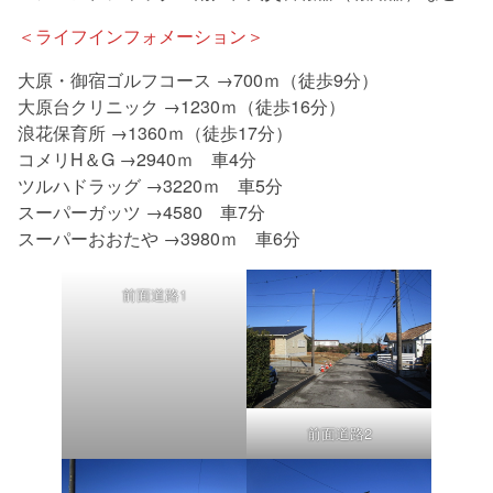
＜ライフインフォメーション＞
大原・御宿ゴルフコース →700ｍ（徒歩9分）
大原台クリニック →1230ｍ（徒歩16分）
浪花保育所 →1360ｍ（徒歩17分）
コメリH＆G →2940ｍ 車4分
ツルハドラッグ →3220ｍ 車5分
スーパーガッツ →4580 車7分
スーパーおおたや →3980ｍ 車6分
前面道路1
前面道路2