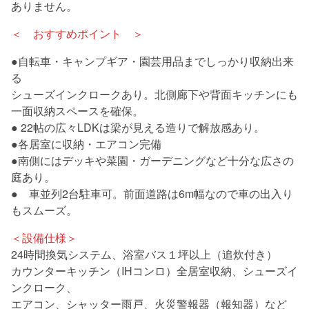
ありません。
＜ おすすめポイント ＞
●自転車・キャンプギア・園芸用品までしっかり収納出来
る
シューズインクロークあり。北側廊下や背面キッチンにも
一面収納スペースを確保。
● 22帖の広々LDKは梁が見える造りで解放感あり。
●各居室に収納・エアコン完備
●南側にはデッキや菜園・ガーデニングなど十分な広さの
庭あり。
● 車並列2台駐車可。前面道路は6m幅なので車の出入り
もスムーズ。
＜設備仕様＞
24時間換気システム、浴室バス１坪以上（追炊付き）
カウンターキッチン（IHコンロ）全居室収納、シューズイ
ンクローク、
エアコン、シャッター雨戸、火災警報器（報知器）など