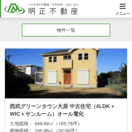
いすみ市の不動産（中古住宅、土地）なら
明正不動産
メニュー
物件一覧
西武グリーンタウン大原 中古住宅（4LDK＋
WIC＋サンルーム）オール電化
土地面積：
349.69㎡（105.78坪）
建物面積：
105.98㎡（32.06坪）