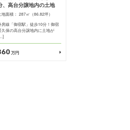
分、高台分譲地内の土地
土地面積：
287㎡（86.82坪）
外房線「御宿駅」徒歩10分！御宿
町久保の高台分譲地内に土地が
…]
360
万円