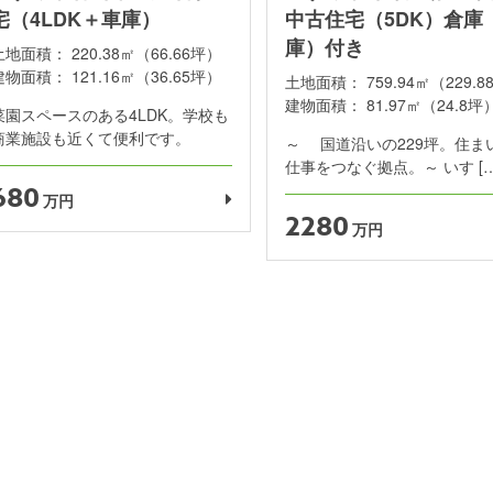
宅（4LDK＋車庫）
中古住宅（5DK）倉庫
庫）付き
土地面積：
220.38㎡（66.66坪）
建物面積：
121.16㎡（36.65坪）
土地面積：
759.94㎡（229.
建物面積：
81.97㎡（24.8坪
菜園スペースのある4LDK。学校も
商業施設も近くて便利です。
～ 国道沿いの229坪。住ま
仕事をつなぐ拠点。～ いす […
680
万円
2280
万円