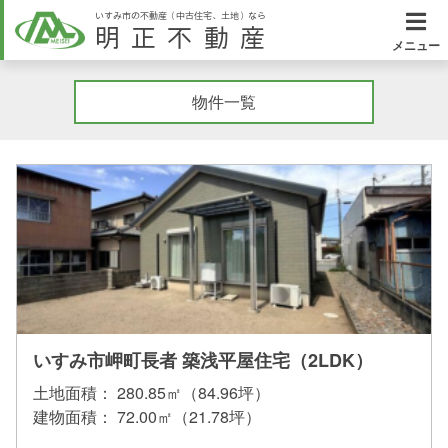
いすみ市の不動産（中古住宅、土地）なら
明正不動産
メニュー
物件一覧
いすみ市岬町長者 築浅平屋住宅（2LDK）
土地面積：
280.85㎡（84.96坪）
建物面積：
72.00㎡（21.78坪）