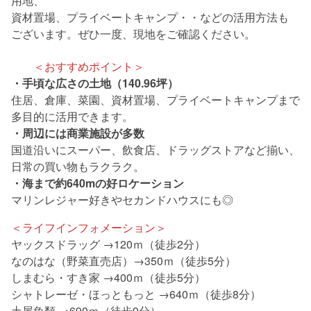
用地、
資材置場、プライベートキャンプ・・などの活用方法も
ございます。ぜひ一度、現地をご確認ください。
＜おすすめポイント＞
・手頃な広さの土地（140.96坪）
住居、倉庫、菜園、資材置場、プライベートキャンプまで
多目的に活用できます。
・周辺には商業施設が多数
国道沿いにスーパー、飲食店、ドラッグストアなど揃い、
日常の買い物もラクラク。
・海まで約640mの好ロケーション
マリンレジャー好きやセカンドハウスにも◎
＜ライフインフォメーション＞
ヤックスドラッグ →120ｍ（徒歩2分）
なのはな（野菜直売店）→350ｍ（徒歩5分）
しまむら・すき家 →400ｍ（徒歩5分）
シャトレーゼ・ほっともっと →640ｍ（徒歩8分）
土屋魚類 →690ｍ（徒歩9分）