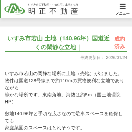
いすみ市の不動産（中古住宅、土地）なら
明正不動産
メニュー
いすみ市若山 土地（140.96坪）国道近
成約
くの閑静な立地｜
済み
最終更新日： 2026/01/24
いすみ市若山の閑静な場所に土地（売地）が出ました。
物件は国道128号線まで約110ｍの買物便利な立地であり
ながら
静かな場所です。東南角地。海抜は約8ｍ（国土地理院
HP）
敷地140.96坪と手頃な広さなので駐車スペースを確保し
ても
家庭菜園のスペースはとれそうです。