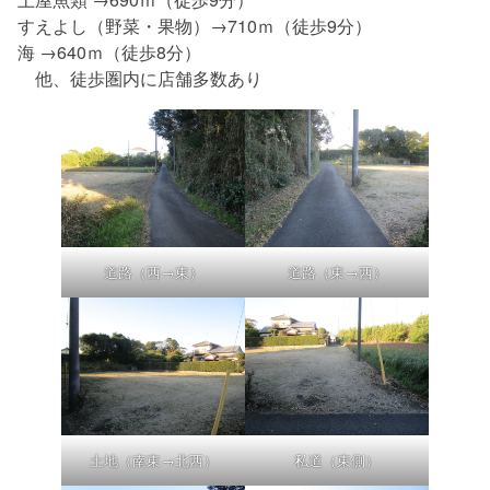
すえよし（野菜・果物）→710ｍ（徒歩9分）
海 →640ｍ（徒歩8分）
他、徒歩圏内に店舗多数あり
道路（西→東）
道路（東→西）
土地（南東→北西）
私道（東側）