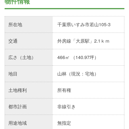
物件情報
所在地
千葉県いすみ市若山105-3
交通
外房線「大原駅」2.1ｋｍ
広さ（土地）
466㎡ （140.97坪）
地目
山林（現況：宅地）
土地権利
所有権
都市計画
非線引き
用途地域
無指定