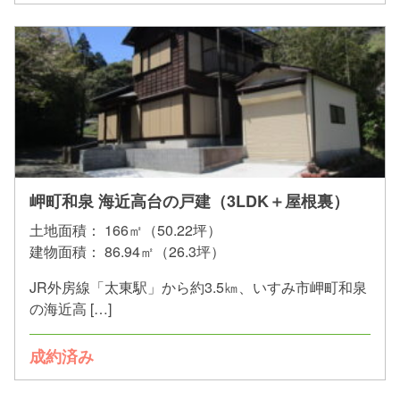
岬町和泉 海近高台の戸建（3LDK＋屋根裏）
土地面積：
166㎡（50.22坪）
建物面積：
86.94㎡（26.3坪）
JR外房線「太東駅」から約3.5㎞、いすみ市岬町和泉
の海近高 […]
成約済み