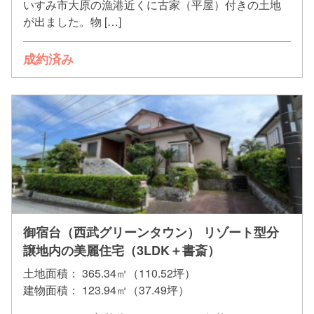
いすみ市大原の漁港近くに古家（平屋）付きの土地
が出ました。物 […]
成約済み
御宿台（西武グリーンタウン） リゾート型分
譲地内の美麗住宅（3LDK＋書斎）
土地面積：
365.34㎡（110.52坪）
建物面積：
123.94㎡（37.49坪）