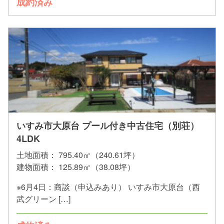
成約済み
いすみ市大原台 プール付き中古住宅（別荘）
4LDK
土地面積：
795.40㎡（240.61坪）
建物面積：
125.89㎡（38.08坪）
※6月4日：商談（申込みあり） いすみ市大原台（西
武グリーン […]