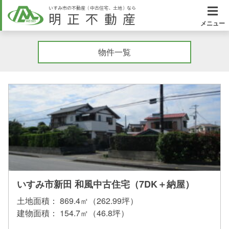
いすみ市の不動産（中古住宅、土地）なら
明正不動産
メニュー
物件一覧
いすみ市新田 和風中古住宅（7DK＋納屋）
土地面積：
869.4㎡（262.99坪）
建物面積：
154.7㎡（46.8坪）