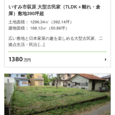
いすみ市荻原 大型古民家（7LDK＋離れ・倉
庫）敷地390坪超
土地面積：
1296.34㎡（392.14坪）
建物面積：
168.13㎡（50.86坪）
広い敷地と日本家屋の趣を楽しめる大型古民家、二
拠点生活・民泊 […]
1380
万円