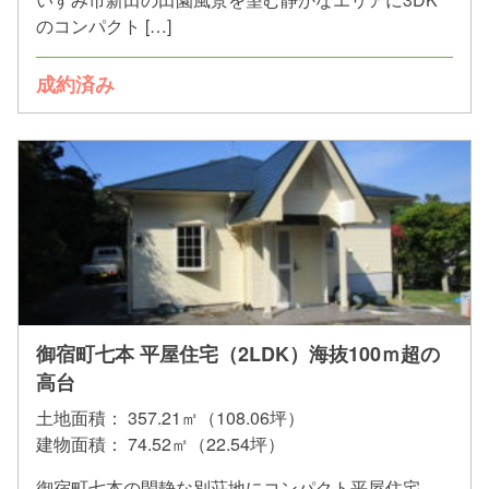
のコンパクト […]
成約済み
御宿町七本 平屋住宅（2LDK）海抜100ｍ超の
高台
土地面積：
357.21㎡（108.06坪）
建物面積：
74.52㎡（22.54坪）
御宿町七本の閑静な別荘地にコンパクト平屋住宅