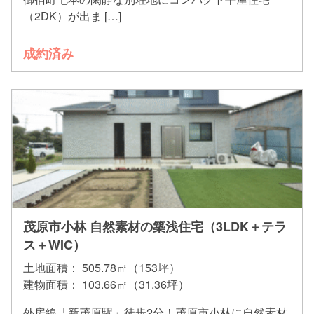
（2DK）が出ま […]
成約済み
茂原市小林 自然素材の築浅住宅（3LDK＋テラ
ス＋WIC）
土地面積：
505.78㎡（153坪）
建物面積：
103.66㎡（31.36坪）
外房線「新茂原駅」徒歩2分！茂原市小林に自然素材