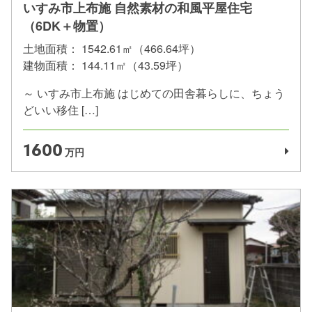
いすみ市上布施 自然素材の和風平屋住宅
（6DK＋物置）
土地面積：
1542.61㎡（466.64坪）
建物面積：
144.11㎡（43.59坪）
～ いすみ市上布施 はじめての田舎暮らしに、ちょう
どいい移住 […]
1600
万円