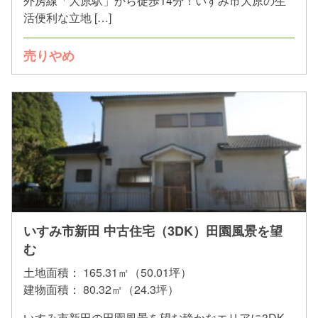
外房線「大原駅」から徒歩14分！いすみ市大原の生
活便利な立地 […]
売りやめ
いすみ市新田 中古住宅（3DK）田園風景を望
む
土地面積：
165.31㎡（50.01坪）
建物面積：
80.32㎡（24.3坪）
いすみ市新田の田園風景を望む静かなエリアに3DK