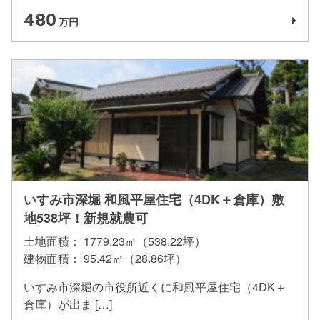
480
万円
いすみ市深堀 和風平屋住宅（4DK＋倉庫）敷
地538坪！新規就農可
土地面積：
1779.23㎡（538.22坪）
建物面積：
95.42㎡（28.86坪）
いすみ市深堀の市役所近くに和風平屋住宅（4DK＋
倉庫）が出ま […]