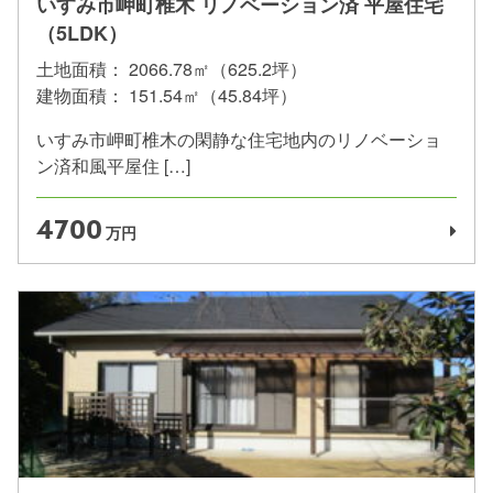
いすみ市岬町椎木 リノベーション済 平屋住宅
（5LDK）
土地面積：
2066.78㎡（625.2坪）
建物面積：
151.54㎡（45.84坪）
いすみ市岬町椎木の閑静な住宅地内のリノベーショ
ン済和風平屋住 […]
4700
万円