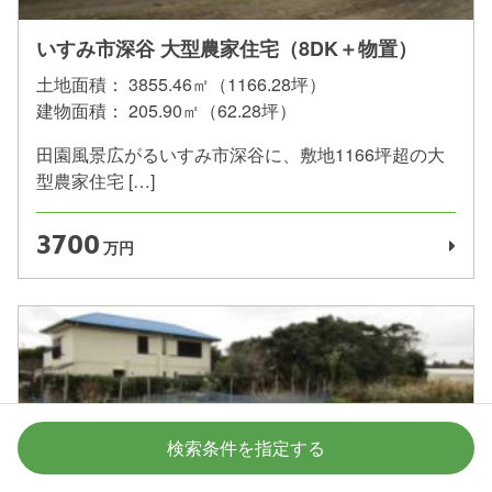
いすみ市深谷 大型農家住宅（8DK＋物置）
土地面積：
3855.46㎡（1166.28坪）
建物面積：
205.90㎡（62.28坪）
田園風景広がるいすみ市深谷に、敷地1166坪超の大
型農家住宅 […]
3700
万円
検索条件を指定する